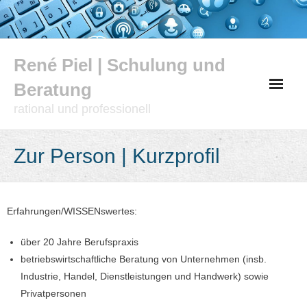
Skip
to
content
René Piel | Schulung und
Beratung
rational und professionell
Zur Person | Kurzprofil
Erfahrungen/WISSENswertes:
über 20 Jahre Berufspraxis
betriebswirtschaftliche Beratung von Unternehmen (insb.
Industrie, Handel, Dienstleistungen und Handwerk) sowie
Privatpersonen